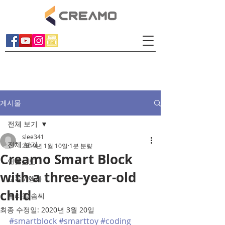
게시물
전체 보기
slee341
전체 보기
2019년 1월 10일
1분 분량
Creamo Smart Block
언론보도
with a three-year-old
교육 / 행사
child
우리들 솜씨
최종 수정일:
2020년 3월 20일
#smartblock
#smarttoy
#coding